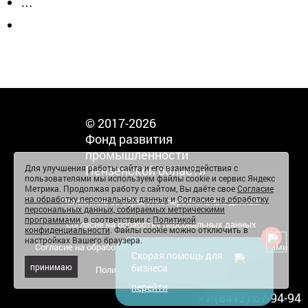
…
© 2017-2026
Фонд развития
промышленности
Для улучшения работы сайта и его взаимодействия с
Пензенской области
пользователями мы используем файлы cookie и сервис Яндекс
Метрика. Продолжая работу с сайтом, Вы даёте свое
Согласие
на обработку персональных данных
и
Согласие на обработку
Положение об обработке персональных данных
персональных данных, собираемых метрическими
программами
, в соответствии с
Политикой
Согласие на обработку персональных данных
конфиденциальности
. Файлы cookie можно отключить в
настройках Вашего браузера.
Согласие на обработку данных метрическими программами
Скорая помощь для
принимаю
бизнеса
Политика конфиденциальности
перейти
+7 (8412) 67-94-94