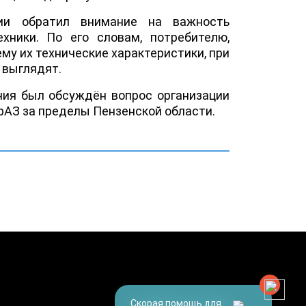
ии обратил внимание на важность
хники. По его словам, потребителю,
 их технические характеристики, при
 выглядят.
ния был обсуждён вопрос организации
рАЗ за пределы Пензенской области.
Скорая помощь для
+7 (8412) 67-94-94