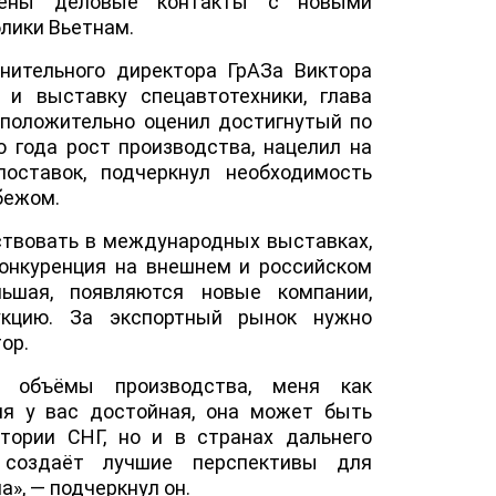
жены деловые контакты с новыми
блики Вьетнам.
нительного директора ГрАЗа Виктора
 и выставку спецавтотехники, глава
 положительно оценил достигнутый по
о года рост производства, нацелил на
оставок, подчеркнул необходимость
бежом.
ствовать в международных выставках,
онкуренция на внешнем и российском
ьшая, появляются новые компании,
укцию. За экспортный рынок нужно
ор.
т объёмы производства, меня как
ия у вас достойная, она может быть
тории СНГ, но и в странах дальнего
 создаёт лучшие перспективы для
», — подчеркнул он.